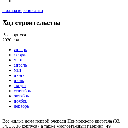
Полная версия сайта
Ход строительства
Все корпуса
2020 год
Все корпуса
Корпус 31
2017 год
январь
(жилой)
Корпус 32
2018 год
февраль
(жилой)
Корпус 37
2019 год
март
(жилой)
Корпус 38
2020 год
апрель
(жилой)
Корпус 39
2021 год
май
(жилой)
Корпус 43
2022 год
июнь
(жилой)
2023 год
июль
2024 год
август
сентябрь
октябрь
ноябрь
декабрь
Все жилые дома первой очереди Приморского квартала (33,
34, 35, 36 корпуса), а также многоэтажный паркинг (49