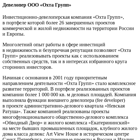
Девелопер ООО «Охта Групп»
Инвестиционно-девелоперская компания «Охта Групп»,
в портфеле которой более 26 завершенных проектов
коммерческой и жилой недвижимости на территории России
и Европы.
Многолетний опыт работы в сфере инвестиций
в недвижимость и безупречная репутация позволяют «Охта
Групп» реализовывать проекты как с использованием
собственных средств, так и в интересах избранного круга
сторонних инвесторов.
Начиная с основания в 2001 году приоритетным
направлением деятельности «Охта Групп» стало комплексное
развитие территорий. В портфеле реализованных проектов
компании более 1 000 000 кв. м деловых площадей. Компания
выполняла функции внешнего девелопера (fee developer)
в проекте административно-делового квартала «Невская
Ратуша». Также компанией реализованы проекты
многофункционального общественно-делового комплекса
«Обводный Двор» и жилого комплекса «Екатерининский»
на месте бывших промышленных площадок, клубного жилого
дома класса делюкс Art View House в историческом центре
Санкт-Петербурга, гостиничные проекты в России и Италии.