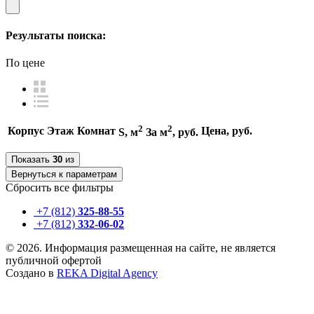
Результаты поиска:
По цене
2
По цене за м
2
По цене за м
По цене
2
2
По цене
Корпус
Этаж
Комнат
Цена, руб.
S, м
За м
, руб.
По площади
По площади
Показать
30
из
По этажу
Вернуться к параметрам
По этажу
Сбросить все фильтры
+7 (812)
325-88-55
+7 (812)
332-06-02
© 2026. Информация размещенная на сайте, не является
публичной офертой
Создано в
REKA Digital Agency