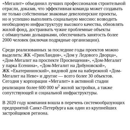
«Мегалит» объединил лучших профессионалов строительной
отрасли, доказав, что эффективная команда может создавать
не только собственные знаковые девелоперские проекты,
но и успешно выполнять социальную миссию: возводить
необходимую инфраструктуру высокого качества, обновлять
жилой фонд, достраивать чужие проблемные объекты
с обманутыми дольщиками, обеспечивать занятость более
2000 человек (включая подрядные организации).
Среди реализованных за последние годы проектов можно
выделить: ЖК «ГринЛандия», «Дом у Ледового Дворца»,
«Дом-Мегалит на проспекте Просвещения», «Дом-Мегалит
у парка Есенина», «Дом-Мегалит на Дибуновской»,
ЖК «Екатерининский», видовой дом на набережной «Дом-
Мегалит на Неве» и другие — всего более 30 объектов.
Сегодня у корпорации «Мегалит» в активной стадии
2
реализации более 600 000 м
жилой застройки, а также
сопутствующей и социальной инфраструктуры.
В 2020 году компания вошла в перечень системообразующих
предприятий Санкт-Петербурга как один из крупнейших
застройщиков региона.