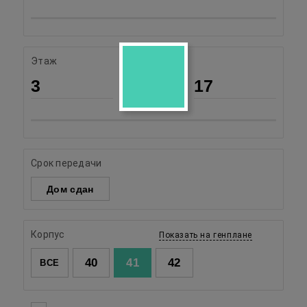
Этаж
3
17
Срок передачи
Дом сдан
Корпус
Показать на генплане
40
41
42
ВСЕ