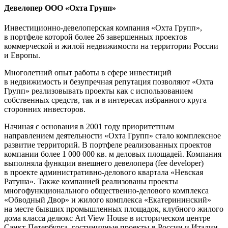
Девелопер ООО «Охта Групп»
Инвестиционно-девелоперская компания «Охта Групп»,
в портфеле которой более 26 завершенных проектов
коммерческой и жилой недвижимости на территории России
и Европы.
Многолетний опыт работы в сфере инвестиций
в недвижимость и безупречная репутация позволяют «Охта
Групп» реализовывать проекты как с использованием
собственных средств, так и в интересах избранного круга
сторонних инвесторов.
Начиная с основания в 2001 году приоритетным
направлением деятельности «Охта Групп» стало комплексное
развитие территорий. В портфеле реализованных проектов
компании более 1 000 000 кв. м деловых площадей. Компания
выполняла функции внешнего девелопера (fee developer)
в проекте административно-делового квартала «Невская
Ратуша». Также компанией реализованы проекты
многофункционального общественно-делового комплекса
«Обводный Двор» и жилого комплекса «Екатерининский»
на месте бывших промышленных площадок, клубного жилого
дома класса делюкс Art View House в историческом центре
Санкт-Петербурга, гостиничные проекты в России и Италии.