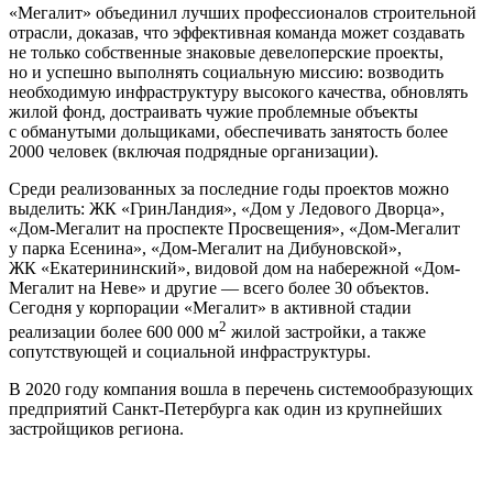
«Мегалит» объединил лучших профессионалов строительной
отрасли, доказав, что эффективная команда может создавать
не только собственные знаковые девелоперские проекты,
но и успешно выполнять социальную миссию: возводить
необходимую инфраструктуру высокого качества, обновлять
жилой фонд, достраивать чужие проблемные объекты
с обманутыми дольщиками, обеспечивать занятость более
2000 человек (включая подрядные организации).
Среди реализованных за последние годы проектов можно
выделить: ЖК «ГринЛандия», «Дом у Ледового Дворца»,
«Дом-Мегалит на проспекте Просвещения», «Дом-Мегалит
у парка Есенина», «Дом-Мегалит на Дибуновской»,
ЖК «Екатерининский», видовой дом на набережной «Дом-
Мегалит на Неве» и другие — всего более 30 объектов.
Сегодня у корпорации «Мегалит» в активной стадии
2
реализации более 600 000 м
жилой застройки, а также
сопутствующей и социальной инфраструктуры.
В 2020 году компания вошла в перечень системообразующих
предприятий Санкт-Петербурга как один из крупнейших
застройщиков региона.