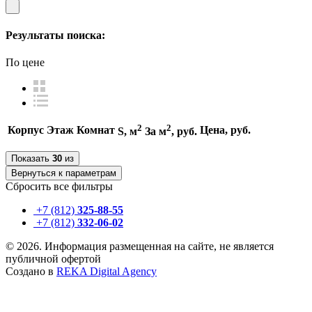
Результаты поиска:
По цене
2
По цене за м
2
По цене за м
По цене
2
2
По цене
Корпус
Этаж
Комнат
Цена, руб.
S, м
За м
, руб.
По площади
По площади
Показать
30
из
По этажу
Вернуться к параметрам
По этажу
Сбросить все фильтры
+7 (812)
325-88-55
+7 (812)
332-06-02
© 2026. Информация размещенная на сайте, не является
публичной офертой
Создано в
REKA Digital Agency