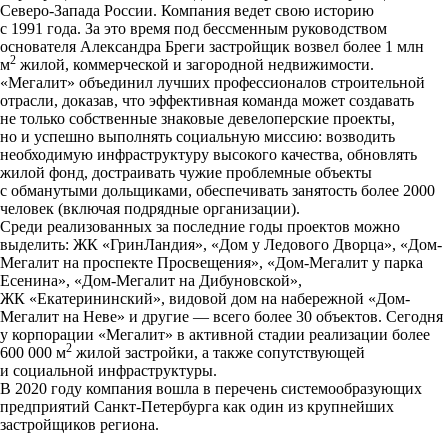
Северо-Запада России. Компания ведет свою историю
с 1991 года. За это время под бессменным руководством
основателя Александра Бреги застройщик возвел более 1 млн
2
м
жилой, коммерческой и загородной недвижимости.
«Мегалит» объединил лучших профессионалов строительной
отрасли, доказав, что эффективная команда может создавать
не только собственные знаковые девелоперские проекты,
но и успешно выполнять социальную миссию: возводить
необходимую инфраструктуру высокого качества, обновлять
жилой фонд, достраивать чужие проблемные объекты
с обманутыми дольщиками, обеспечивать занятость более 2000
человек (включая подрядные организации).
Среди реализованных за последние годы проектов можно
выделить: ЖК «ГринЛандия», «Дом у Ледового Дворца», «Дом-
Мегалит на проспекте Просвещения», «Дом-Мегалит у парка
Есенина», «Дом-Мегалит на Дибуновской»,
ЖК «Екатерининский», видовой дом на набережной «Дом-
Мегалит на Неве» и другие — всего более 30 объектов. Сегодня
у корпорации «Мегалит» в активной стадии реализации более
2
600 000 м
жилой застройки, а также сопутствующей
и социальной инфраструктуры.
В 2020 году компания вошла в перечень системообразующих
предприятий Санкт-Петербурга как один из крупнейших
застройщиков региона.