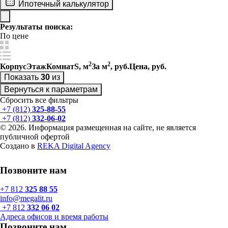
Ипотечный калькулятор
Результаты поиска:
По цене
2
По цене за м
2
По цене за м
По цене
2
2
Корпус
Этаж
Комнат
S, м
За м
, руб.
Цена, руб.
По цене
Показать
30
из
По площади
Вернуться к параметрам
По площади
По этажу
Сбросить все фильтры
По этажу
+7 (812)
325-88-55
+7 (812)
332-06-02
© 2026. Информация размещенная на сайте, не является
публичной офертой
Создано в
REKA Digital Agency
Позвоните нам
+7 812
325 88 55
info@megalit.ru
+7 812
332 06 02
Адреса офисов и время работы
Позвоните нам