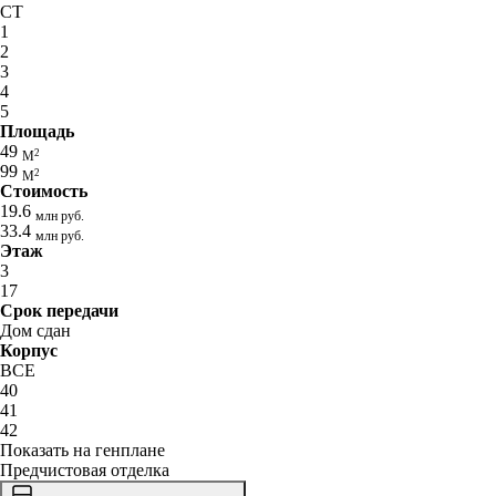
СТ
1
2
3
4
5
Площадь
49
2
М
99
2
М
Стоимость
19.6
млн руб.
33.4
млн руб.
Этаж
3
17
Срок передачи
Дом сдан
Корпус
ВСЕ
40
41
42
Показать на генплане
Предчистовая отделка