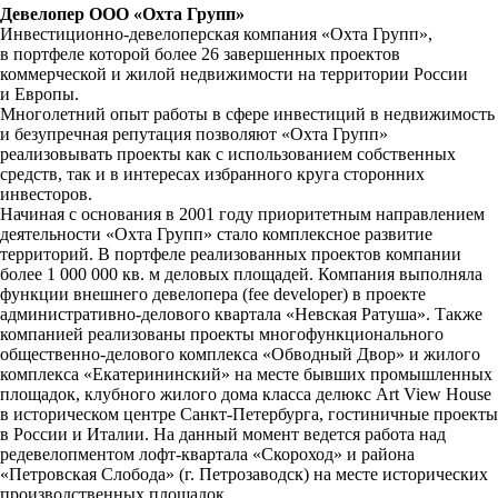
Девелопер ООО «Охта Групп»
Инвестиционно-девелоперская компания «Охта Групп»,
в портфеле которой более 26 завершенных проектов
коммерческой и жилой недвижимости на территории России
и Европы.
Многолетний опыт работы в сфере инвестиций в недвижимость
и безупречная репутация позволяют «Охта Групп»
реализовывать проекты как с использованием собственных
средств, так и в интересах избранного круга сторонних
инвесторов.
Начиная с основания в 2001 году приоритетным направлением
деятельности «Охта Групп» стало комплексное развитие
территорий. В портфеле реализованных проектов компании
более 1 000 000 кв. м деловых площадей. Компания выполняла
функции внешнего девелопера (fee developer) в проекте
административно-делового квартала «Невская Ратуша». Также
компанией реализованы проекты многофункционального
общественно-делового комплекса «Обводный Двор» и жилого
комплекса «Екатерининский» на месте бывших промышленных
площадок, клубного жилого дома класса делюкс Art View House
в историческом центре Санкт-Петербурга, гостиничные проекты
в России и Италии. На данный момент ведется работа над
редевелопментом лофт-квартала «Скороход» и района
«Петровская Слобода» (г. Петрозаводск) на месте исторических
производственных площадок.