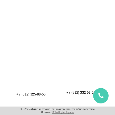
+7 (812)
332-06-02
+7 (812)
325-88-55
© 2026. Информация размещенная на сайте, не является публичной офертой
Создано в
REKA Digital Agency