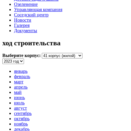
Озеленение
Управляющая компания
Соседский центр
Новости
Галерея
Документы
ход строительства
Выберите корпус:
январь
февраль
март
апрель
май
июнь
июль
август
сентябрь
октябрь
ноябрь
декабрь