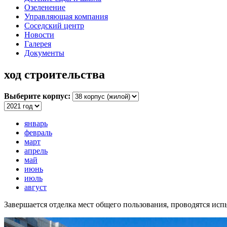
Озеленение
Управляющая компания
Соседский центр
Новости
Галерея
Документы
ход строительства
Выберите корпус:
январь
февраль
март
апрель
май
июнь
июль
август
Завершается отделка мест общего пользования, проводятся ис