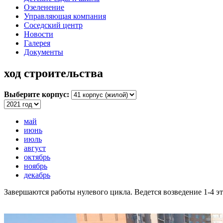
Озеленение
Управляющая компания
Соседский центр
Новости
Галерея
Документы
ход строительства
Выберите корпус:
май
июнь
июль
август
октябрь
ноябрь
декабрь
Завершаются работы нулевого цикла. Ведется возведение 1-4 э