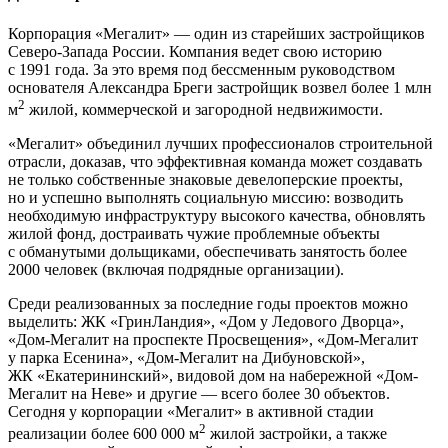
Корпорация «Мегалит» — один из старейших застройщиков
Северо-Запада России. Компания ведет свою историю
с 1991 года. За это время под бессменным руководством
основателя Александра Бреги застройщик возвел более 1 млн
2
м
жилой, коммерческой и загородной недвижимости.
«Мегалит» объединил лучших профессионалов строительной
отрасли, доказав, что эффективная команда может создавать
не только собственные знаковые девелоперские проекты,
но и успешно выполнять социальную миссию: возводить
необходимую инфраструктуру высокого качества, обновлять
жилой фонд, достраивать чужие проблемные объекты
с обманутыми дольщиками, обеспечивать занятость более
2000 человек (включая подрядные организации).
Среди реализованных за последние годы проектов можно
выделить: ЖК «ГринЛандия», «Дом у Ледового Дворца»,
«Дом-Мегалит на проспекте Просвещения», «Дом-Мегалит
у парка Есенина», «Дом-Мегалит на Дибуновской»,
ЖК «Екатерининский», видовой дом на набережной «Дом-
Мегалит на Неве» и другие — всего более 30 объектов.
Сегодня у корпорации «Мегалит» в активной стадии
2
реализации более 600 000 м
жилой застройки, а также