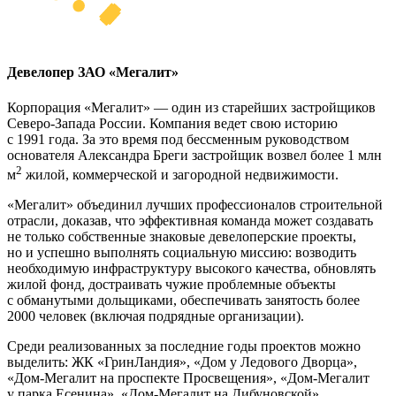
Девелопер ЗАО «Мегалит»
Корпорация «Мегалит» — один из старейших застройщиков
Северо-Запада России. Компания ведет свою историю
с 1991 года. За это время под бессменным руководством
основателя Александра Бреги застройщик возвел более 1 млн
2
м
жилой, коммерческой и загородной недвижимости.
«Мегалит» объединил лучших профессионалов строительной
отрасли, доказав, что эффективная команда может создавать
не только собственные знаковые девелоперские проекты,
но и успешно выполнять социальную миссию: возводить
необходимую инфраструктуру высокого качества, обновлять
жилой фонд, достраивать чужие проблемные объекты
с обманутыми дольщиками, обеспечивать занятость более
2000 человек (включая подрядные организации).
Среди реализованных за последние годы проектов можно
выделить: ЖК «ГринЛандия», «Дом у Ледового Дворца»,
«Дом-Мегалит на проспекте Просвещения», «Дом-Мегалит
у парка Есенина», «Дом-Мегалит на Дибуновской»,