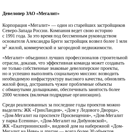
Девелопер ЗАО «Мегалит»
Корпорация «Мегалит» — один из старейших застройщиков
Северо-Запада России. Компания ведет свою историю
с 1991 года. За это время под бессменным руководством
основателя Александра Бреги застройщик возвел более 1 млн
2
м
жилой, коммерческой и загородной недвижимости.
«Мегалит» объединил лучших профессионалов строительной
отрасли, доказав, что эффективная команда может создавать
не только собственные знаковые девелоперские проекты,
но и успешно выполнять социальную миссию: возводить
необходимую инфраструктуру высокого качества, обновлять
жилой фонд, достраивать чужие проблемные объекты
с обманутыми дольщиками, обеспечивать занятость более
2000 человек (включая подрядные организации).
Среди реализованных за последние годы проектов можно
выделить: ЖК «ГринЛандия», «Дом у Ледового Дворца»,
«Дом-Мегалит на проспекте Просвещения», «Дом-Мегалит
у парка Есенина», «Дом-Мегалит на Дибуновской»,
ЖК «Екатерининский», видовой дом на набережной «Дом-
Мегалит на Неве» и другие — всего более 30 объектов.