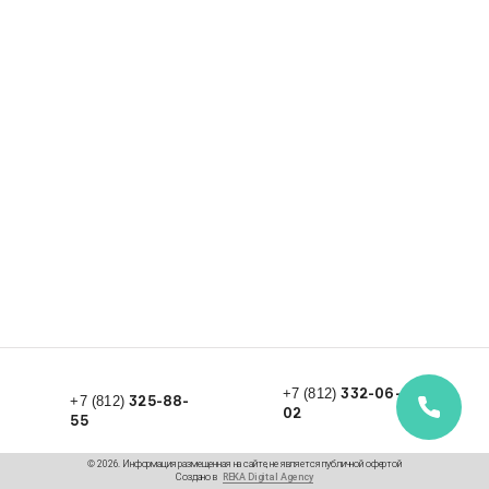
332-06-
+7 (812)
325-88-
+7 (812)
02
55
© 2026. Информация размещенная на сайте, не является публичной офертой
Создано в
REKA Digital Agency