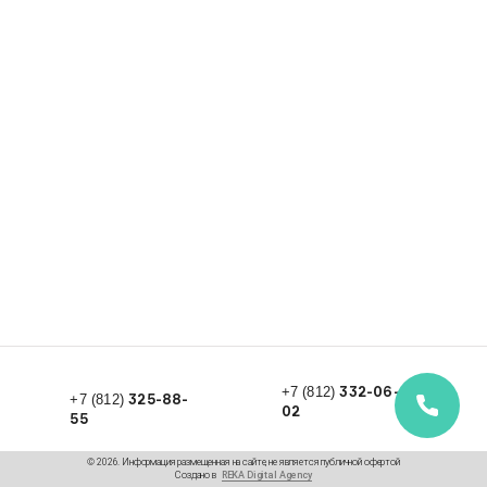
332-06-
+7 (812)
325-88-
+7 (812)
02
55
© 2026. Информация размещенная на сайте, не является публичной офертой
Создано в
REKA Digital Agency