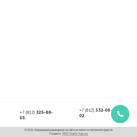
332-06-
+7 (812)
325-88-
+7 (812)
02
55
© 2026. Информация размещенная на сайте, не является публичной офертой
Создано в
REKA Digital Agency