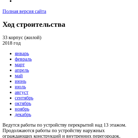
Полная версия сайта
Ход строительства
33 корпус (жилой)
2018 год
Все корпуса
33 корпус (жилой)
2018 год
январь
34 корпус (жилой)
2019 год
февраль
35 корпус (жилой)
2020 год
март
36 корпус (жилой)
апрель
37 корпус (жилой)
май
38 корпус (жилой)
июнь
39 корпус (жилой)
июль
43 корпус (жилой)
август
49 корпус (паркинг)
сентябрь
октябрь
ноябрь
декабрь
Ведутся работы по устройству перекрытий над 13 этажом.
Продолжаются работы по устройству наружных
ограждающих конструкций и внутренних перегородок.