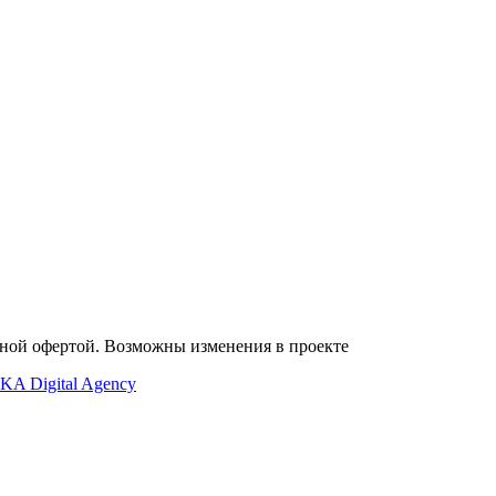
2
2
Стоимость, руб.
Кухня, м
За м
, руб.
чной офертой. Возможны изменения в проекте
KA Digital Agency