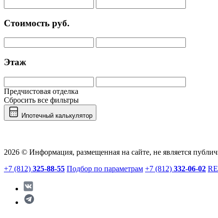
Стоимость руб.
Этаж
Предчистовая отделка
Сбросить все фильтры
Ипотечный калькулятор
2
2
Корпус
Этаж
Квартира №
Комнат
Площадь, м
Жилая, м
2026 © Информация, размещенная на сайте, не является публи
+7 (812)
325-88-55
Подбор по параметрам
+7 (812)
332-06-02
RE