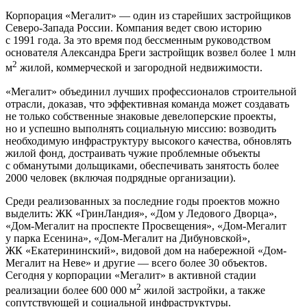
Корпорация «Мегалит» — один из старейших застройщиков
Северо-Запада России. Компания ведет свою историю
с 1991 года. За это время под бессменным руководством
основателя Александра Бреги застройщик возвел более 1 млн
2
м
жилой, коммерческой и загородной недвижимости.
«Мегалит» объединил лучших профессионалов строительной
отрасли, доказав, что эффективная команда может создавать
не только собственные знаковые девелоперские проекты,
но и успешно выполнять социальную миссию: возводить
необходимую инфраструктуру высокого качества, обновлять
жилой фонд, достраивать чужие проблемные объекты
с обманутыми дольщиками, обеспечивать занятость более
2000 человек (включая подрядные организации).
Среди реализованных за последние годы проектов можно
выделить: ЖК «ГринЛандия», «Дом у Ледового Дворца»,
«Дом-Мегалит на проспекте Просвещения», «Дом-Мегалит
у парка Есенина», «Дом-Мегалит на Дибуновской»,
ЖК «Екатерининский», видовой дом на набережной «Дом-
Мегалит на Неве» и другие — всего более 30 объектов.
Сегодня у корпорации «Мегалит» в активной стадии
2
реализации более 600 000 м
жилой застройки, а также
сопутствующей и социальной инфраструктуры.